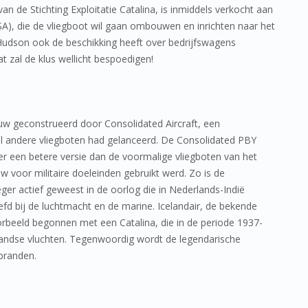
an de Stichting Exploitatie Catalina, is inmiddels verkocht aan
A), die de vliegboot wil gaan ombouwen en inrichten naar het
 Hudson ook de beschikking heeft over bedrijfswagens
t zal de klus wellicht bespoedigen!
euw geconstrueerd door Consolidated Aircraft, een
al andere vliegboten had gelanceerd. De Consolidated PBY
ter een betere versie dan de voormalige vliegboten van het
w voor militaire doeleinden gebruikt werd. Zo is de
r actief geweest in de oorlog die in Nederlands-Indië
efd bij de luchtmacht en de marine. Icelandair, de bekende
voorbeeld begonnen met een Catalina, die in de periode 1937-
nlandse vluchten. Tegenwoordig wordt de legendarische
sbranden.