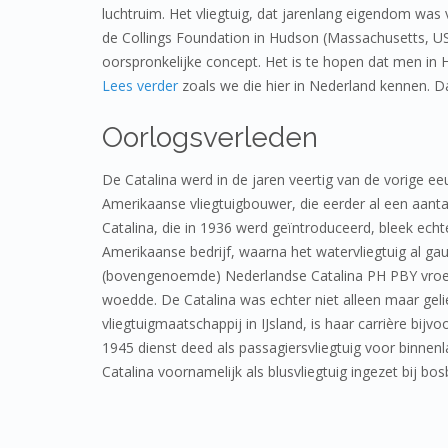
luchtruim. Het vliegtuig, dat jarenlang eigendom was v
de Collings Foundation in Hudson (Massachusetts, US
oorspronkelijke concept. Het is te hopen dat men in
zoals we die hier in Nederland kennen. Da
Oorlogsverleden
De Catalina werd in de jaren veertig van de vorige e
Amerikaanse vliegtuigbouwer, die eerder al een aant
Catalina, die in 1936 werd geïntroduceerd, bleek ech
Amerikaanse bedrijf, waarna het watervliegtuig al gau
(bovengenoemde) Nederlandse Catalina PH PBY vroege
woedde. De Catalina was echter niet alleen maar geli
vliegtuigmaatschappij in IJsland, is haar carrière bij
1945 dienst deed als passagiersvliegtuig voor binne
Catalina voornamelijk als blusvliegtuig ingezet bij bo